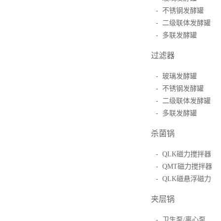
- 不锈钢发酵罐
- 二级联体发酵罐
- 多联发酵罐
过滤器
- 玻璃发酵罐
- 不锈钢发酵罐
- 二级联体发酵罐
- 多联发酵罐
杀菌锅
- QLK磁力搅拌器
- QMT磁力搅拌器
- QLK磁悬浮磁力
夹层锅
- 卫生泵/离心泵