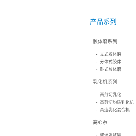
产品系列
胶体磨系列
- 立式胶体磨
- 分体式胶体
- 卧式胶体磨
乳化机系列
- 高剪切乳化
- 高剪切均质乳化机
- 高速乳化混合机
离心泵
- 玻璃发酵罐