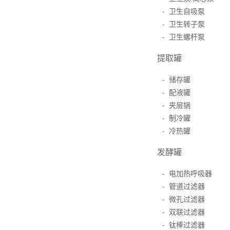
- 卫生自吸泵
- 卫生转子泵
- 卫生螺杆泵
提取罐
- 储存罐
- 配液罐
- 夹层锅
- 制冷罐
- 冷热罐
发酵罐
- 电加热呼吸器
- 管道过滤器
- 微孔过滤器
- 双联过滤器
- 钛棒过滤器