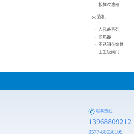
- 板框过滤器
灭菌机
- 人孔盖系列
- 换热器
- 不锈钢花纹管
- 卫生级阀门
服务热线
13968809212
0577-86636109