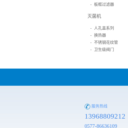
- 板框过滤器
灭菌机
- 人孔盖系列
- 换热器
- 不锈钢花纹管
- 卫生级阀门
服务热线
13968809212
0577-86636109