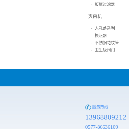
- 板框过滤器
灭菌机
- 人孔盖系列
- 换热器
- 不锈钢花纹管
- 卫生级阀门
服务热线
13968809212
0577-86636109