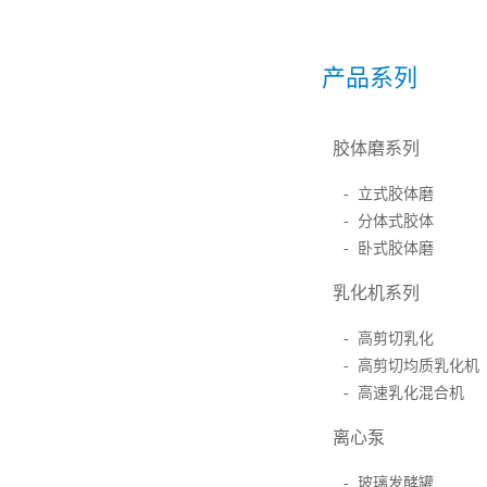
产品系列
胶体磨系列
- 立式胶体磨
- 分体式胶体
- 卧式胶体磨
乳化机系列
- 高剪切乳化
- 高剪切均质乳化机
- 高速乳化混合机
离心泵
- 玻璃发酵罐