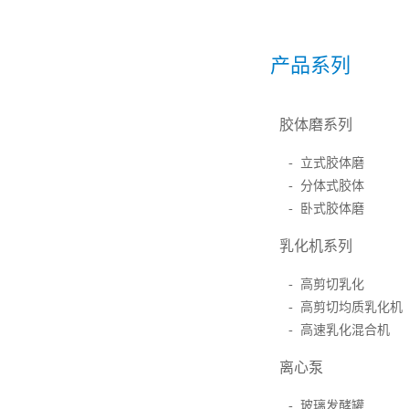
产品系列
胶体磨系列
- 立式胶体磨
- 分体式胶体
- 卧式胶体磨
乳化机系列
- 高剪切乳化
- 高剪切均质乳化机
- 高速乳化混合机
离心泵
- 玻璃发酵罐