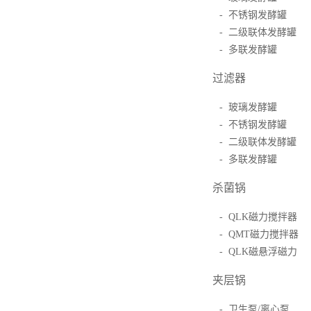
- 不锈钢发酵罐
- 二级联体发酵罐
- 多联发酵罐
过滤器
- 玻璃发酵罐
- 不锈钢发酵罐
- 二级联体发酵罐
- 多联发酵罐
杀菌锅
- QLK磁力搅拌器
- QMT磁力搅拌器
- QLK磁悬浮磁力
夹层锅
- 卫生泵/离心泵