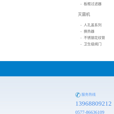
- 板框过滤器
灭菌机
- 人孔盖系列
- 换热器
- 不锈钢花纹管
- 卫生级阀门
服务热线
13968809212
0577-86636109