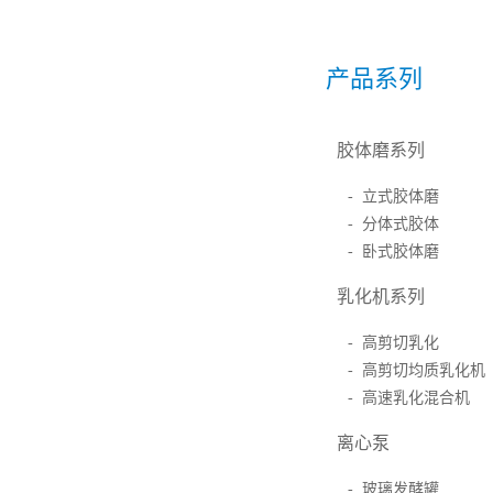
产品系列
胶体磨系列
- 立式胶体磨
- 分体式胶体
- 卧式胶体磨
乳化机系列
- 高剪切乳化
- 高剪切均质乳化机
- 高速乳化混合机
离心泵
- 玻璃发酵罐