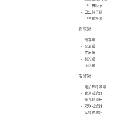
- 卫生自吸泵
- 卫生转子泵
- 卫生螺杆泵
提取罐
- 储存罐
- 配液罐
- 夹层锅
- 制冷罐
- 冷热罐
发酵罐
- 电加热呼吸器
- 管道过滤器
- 微孔过滤器
- 双联过滤器
- 钛棒过滤器