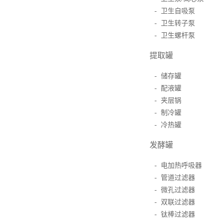
- 卫生自吸泵
- 卫生转子泵
- 卫生螺杆泵
提取罐
- 储存罐
- 配液罐
- 夹层锅
- 制冷罐
- 冷热罐
发酵罐
- 电加热呼吸器
- 管道过滤器
- 微孔过滤器
- 双联过滤器
- 钛棒过滤器